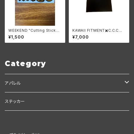
WEEKEND "Cutting Sticker
KAWAII FITMENT✖️C.C.C
LTD"
✖️WEEKEND コラボTシャツ
¥1,500
¥7,000
Category
アパレル
Ｃ.Ｃ.Ｃ
ステッカー