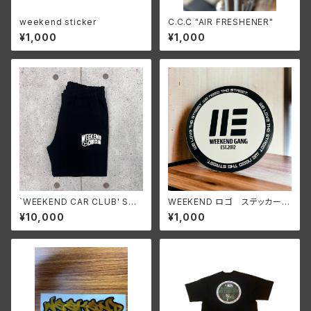
weekend sticker
C.C.C "AIR FRESHENER"
¥1,000
¥1,000
`WEEKEND CAR CLUB' Swe
WEEKEND ロゴ ステッカー
at Pants
フルカラー
¥10,000
¥1,000