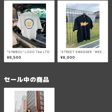
"SYMBOL" LOGO Tee LTD
'STREET SWAGGER ' WEEK
END logo T-shirt 【yellow×
¥6,500
¥6,000
purple】2025 S/S
セール中の商品