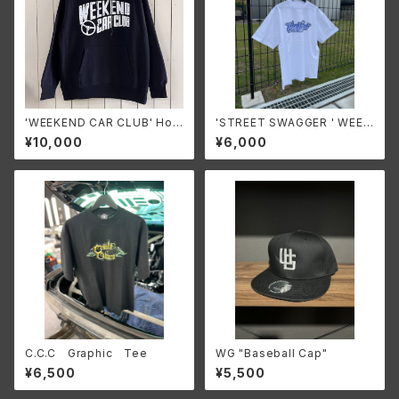
'WEEKEND CAR CLUB' Hoo
'STREET SWAGGER ' WEEK
die
END logo T-shirt 【Blue×W
¥10,000
¥6,000
hite】2025 S/S
C.C.C Graphic Tee
WG "Baseball Cap"
¥6,500
¥5,500