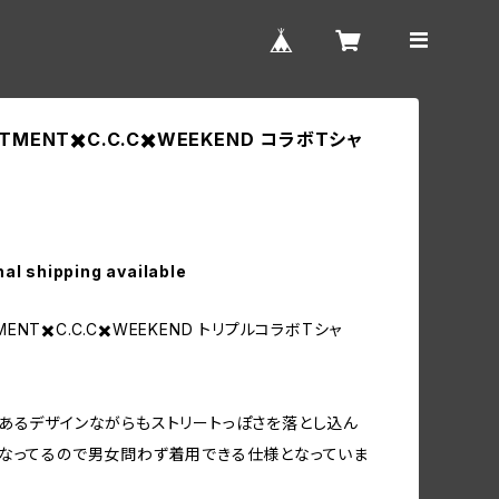
FITMENT✖️C.C.C✖️WEEKEND コラボTシャ
nal shipping available
ITMENT✖️C.C.C✖️WEEKEND トリプルコラボTシャ
あるデザインながらもストリートっぽさを落とし込ん
なってるので男女問わず着用できる仕様となっていま