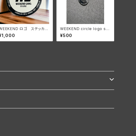
WEEKEND ロゴ ステッカ
WEEKEND circle logo sti
ー フルカラー
cker
¥1,000
¥500