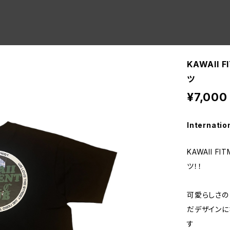
KAWAII 
ツ
¥7,000
Internatio
KAWAII F
ツ！！
可愛らしさの
だデザインに
す