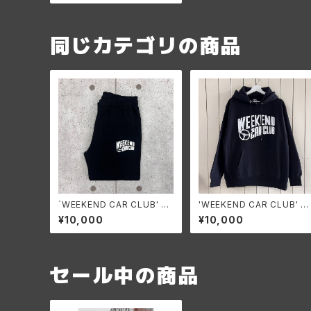
同じカテゴリの商品
`WEEKEND CAR CLUB' S
'WEEKEND CAR CLUB' H
weat Pants
odie
¥10,000
¥10,000
セール中の商品