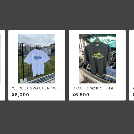
o
'STREET SWAGGER ' WEE
C.C.C Graphic Tee
KEND logo T-shirt 【Blue
¥6,000
¥6,500
×White】2025 S/S