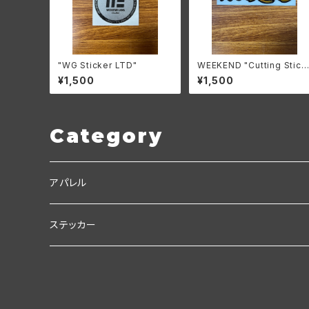
"WG Sticker LTD"
WEEKEND "Cutting Stick
er LTD"
¥1,500
¥1,500
Category
アパレル
Ｃ.Ｃ.Ｃ
ステッカー