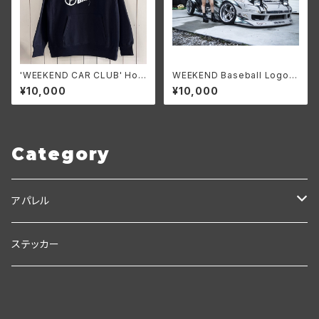
'WEEKEND CAR CLUB' Hoo
WEEKEND Baseball Logo h
die
oodie 黒
¥10,000
¥10,000
Category
アパレル
Ｃ.Ｃ.Ｃ
ステッカー