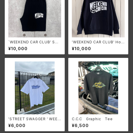
`WEEKEND CAR CLUB' Swe
'WEEKEND CAR CLUB' Hoo
at Pants
die
¥10,000
¥10,000
'STREET SWAGGER ' WEEK
C.C.C Graphic Tee
END logo T-shirt 【Blue×W
¥6,000
¥6,500
hite】2025 S/S