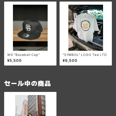
WG "Baseball Cap"
"SYMBOL" LOGO Tee LTD
¥5,500
¥6,500
セール中の商品