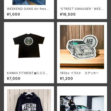
WEEKEND GANG Air freshe
'STREET SWAGGER ' WEEK
ners
END スタジアムジャケット
¥1,000
¥16,500
KAWAII FITMENT✖️C.C.C
180sx イラスト ステッカー
✖️WEEKEND コラボTシャツ
¥7,000
¥1,200