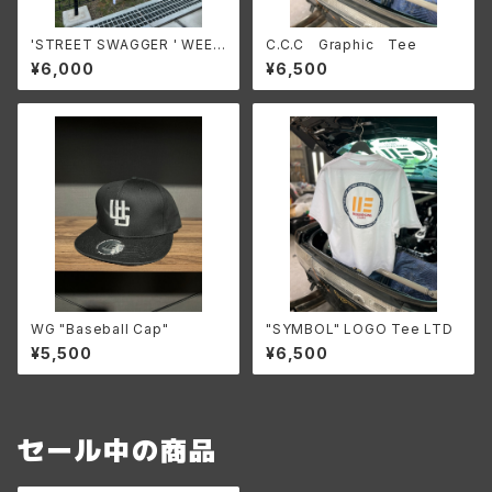
'STREET SWAGGER ' WEEK
C.C.C Graphic Tee
END logo T-shirt 【Blue×W
¥6,000
¥6,500
hite】2025 S/S
WG "Baseball Cap"
"SYMBOL" LOGO Tee LTD
¥5,500
¥6,500
セール中の商品