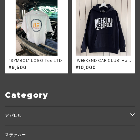
"SYMBOL" LOGO Tee LTD
'WEEKEND CAR CLUB' Hoo
die
¥6,500
¥10,000
Category
アパレル
Ｃ.Ｃ.Ｃ
ステッカー