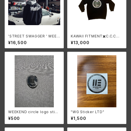
'STREET SWAGGER ' WEEK
KAWAII FITMENT✖️C.C.C
END スタジアムジャケット
✖️WEEKEND コラボパーカー
¥16,500
¥13,000
WEEKEND circle logo stick
"WG Sticker LTD"
er
¥500
¥1,500