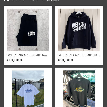
`WEEKEND CAR CLUB' Swe
'WEEKEND CAR CLUB' Hoo
at Pants
die
¥10,000
¥10,000